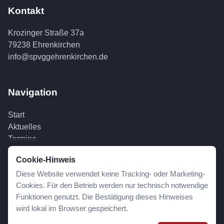
Kontakt
Krozinger Straße 37a
79238 Ehrenkirchen
info@spvggehrenkirchen.de
Navigation
Start
Aktuelles
Termine
Kontakt
Cookie-Hinweis
Diese Website verwendet keine Tracking- oder Marketing-
Rechtliches
Cookies. Für den Betrieb werden nur technisch notwendige
Funktionen genutzt. Die Bestätigung dieses Hinweises
wird lokal im Browser gespeichert.
Impressum
Datenschutz